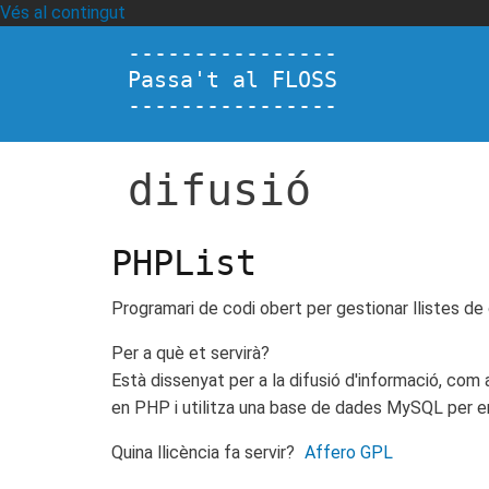
Vés al contingut
----------------
Passa't al FLOSS
----------------
difusió
PHPList
P
rogramari de codi obert per gestionar llistes de 
Per a què et servirà?
Està dissenyat per a la difusió d'informació, com ar
en PHP i utilitza una base de dades MySQL per 
Quina llicència fa servir?
Affero GPL