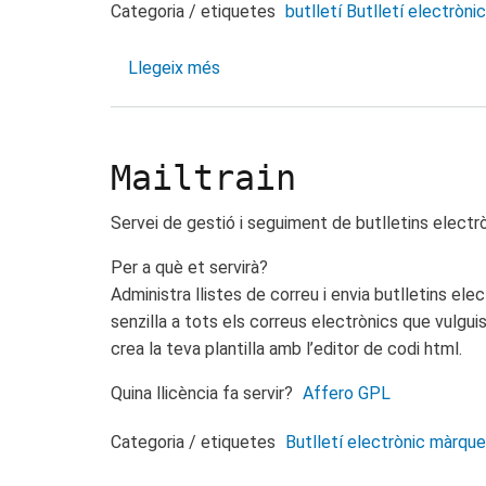
Categoria / etiquetes
butlletí
Butlletí electrònic
Llegeix més
sobre
PHPList
Mailtrain
Servei de gestió i seguiment de butlletins electrò
Per a què et servirà?
Administra llistes de correu i envia butlletins ele
senzilla a tots els correus electrònics que vulgui
crea la teva plantilla amb l’editor de codi html.
Quina llicència fa servir?
Affero GPL
Categoria / etiquetes
Butlletí electrònic
màrquet