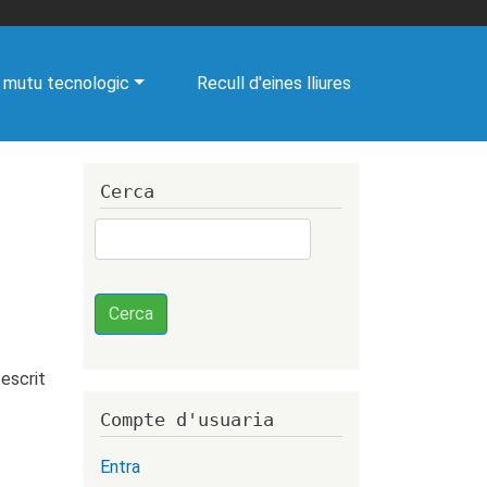
 mutu tecnologic
Recull d'eines lliures
Cerca
Cerca
Cerca
escrit
Compte d'usuaria
Entra