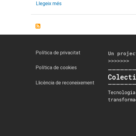
Llegeix més
sobre
Mailtrain
FOOTER
Política de privacitat
Un projec
MENU
>>>>>>>
Política de cookies
Llicència de reconeixement