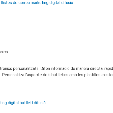
llistes de correu
màrketing digital
difusió
nics.
ctrònics personalitzats. Difon informació de manera directa, ràpid
s. Personalitza l’aspecte dels butlletins amb les plantilles exist
ing digital
butlletí
difusió