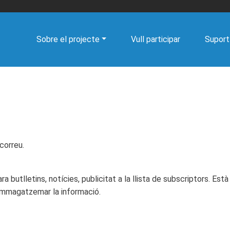
Navegació
Sobre el projecte
Vull participar
Suport
principal
correu.
a butlletins, notícies, publicitat a la llista de subscriptors.
Està 
emmagatzemar la informació.